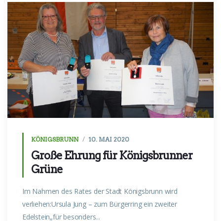
KÖNIGSBRUNN
10. MAI 2020
Große Ehrung für Königsbrunner
Grüne
Im Nahmen des Rates der Stadt Königsbrunn wird
verliehen:Ursula Jung – zum Bürgerring ein zweiter
Edelstein„für besonders...